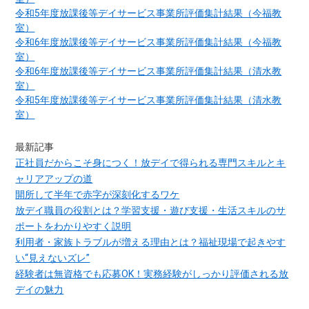
令和5年度放課後等デイサービス事業所評価集計結果（今福教
室）
令和6年度放課後等デイサービス事業所評価集計結果（今福教
室）
令和6年度放課後等デイサービス事業所評価集計結果（清水教
室）
令和5年度放課後等デイサービス事業所評価集計結果（清水教
室）
最新記事
正社員だからこそ身につく！放デイで得られる専門スキルとキ
ャリアアップの道
開所して半年で赤字が深刻化するワケ
放デイ職員の役割とは？学習支援・遊び支援・生活スキルのサ
ポートをわかりやすく説明
利用者・家族トラブルが増える理由とは？福祉現場で起きやす
い“見えないズレ”
経験者は無資格でも応募OK！実務経験がしっかり評価される放
デイの魅力