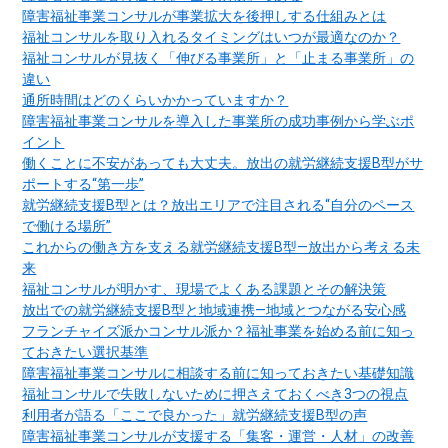
障害福祉事業コンサルが事業拡大を後押しする仕組みとは
福祉コンサルを取り入れるタイミングはいつが最適なのか？
福祉コンサルが見抜く「伸びる事業所」と「止まる事業所」の
違い
通所時間はどのくらいかかっていますか？
障害福祉事業コンサルを導入した事業所の成功事例から学ぶポ
イント
働くことに不安があっても大丈夫。放出の就労継続支援B型がサ
ポートする“第一歩”
就労継続支援B型とは？放出エリアで注目される“自分のペース
で働ける場所”
これからの働き方を支える就労継続支援B型―放出から考える未
来
福祉コンサルが明かす、現場でよくある課題とその解決策
放出での就労継続支援B型と地域連携―地域とつながる安心感
フランチャイズ派かコンサル派か？福祉事業を始める前に知っ
ておきたい選択基準
障害福祉事業コンサルに相談する前に知っておきたい基礎知識
福祉コンサルで失敗しないために押さえておくべき3つの視点
利用者が語る「ここで良かった」就労継続支援B型の声
障害福祉事業コンサルが支援する「集客・運営・人材」の改善