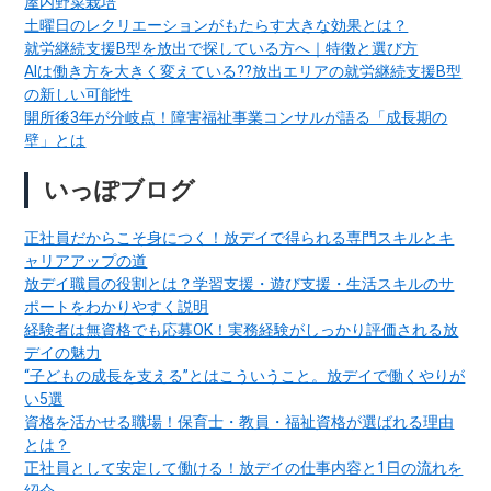
屋内野菜栽培
土曜日のレクリエーションがもたらす大きな効果とは？
就労継続支援B型を放出で探している方へ｜特徴と選び方
AIは働き方を大きく変えている??放出エリアの就労継続支援B型
の新しい可能性
開所後3年が分岐点！障害福祉事業コンサルが語る「成長期の
壁」とは
いっぽブログ
正社員だからこそ身につく！放デイで得られる専門スキルとキ
ャリアアップの道
放デイ職員の役割とは？学習支援・遊び支援・生活スキルのサ
ポートをわかりやすく説明
経験者は無資格でも応募OK！実務経験がしっかり評価される放
デイの魅力
“子どもの成長を支える”とはこういうこと。放デイで働くやりが
い5選
資格を活かせる職場！保育士・教員・福祉資格が選ばれる理由
とは？
正社員として安定して働ける！放デイの仕事内容と1日の流れを