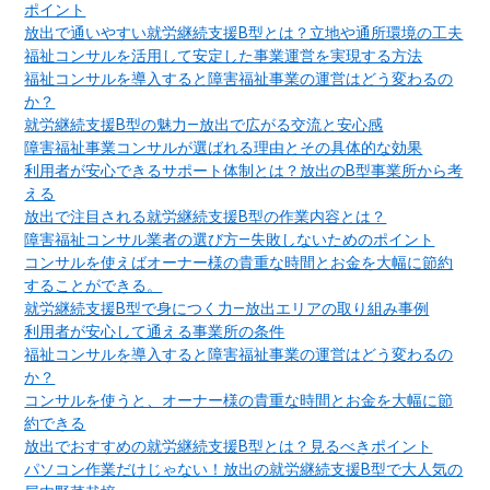
ポイント
放出で通いやすい就労継続支援B型とは？立地や通所環境の工夫
福祉コンサルを活用して安定した事業運営を実現する方法
福祉コンサルを導入すると障害福祉事業の運営はどう変わるの
か？
就労継続支援B型の魅力―放出で広がる交流と安心感
障害福祉事業コンサルが選ばれる理由とその具体的な効果
利用者が安心できるサポート体制とは？放出のB型事業所から考
える
放出で注目される就労継続支援B型の作業内容とは？
障害福祉コンサル業者の選び方―失敗しないためのポイント
コンサルを使えばオーナー様の貴重な時間とお金を大幅に節約
することができる。
就労継続支援B型で身につく力―放出エリアの取り組み事例
利用者が安心して通える事業所の条件
福祉コンサルを導入すると障害福祉事業の運営はどう変わるの
か？
コンサルを使うと、オーナー様の貴重な時間とお金を大幅に節
約できる
放出でおすすめの就労継続支援B型とは？見るべきポイント
パソコン作業だけじゃない！放出の就労継続支援B型で大人気の