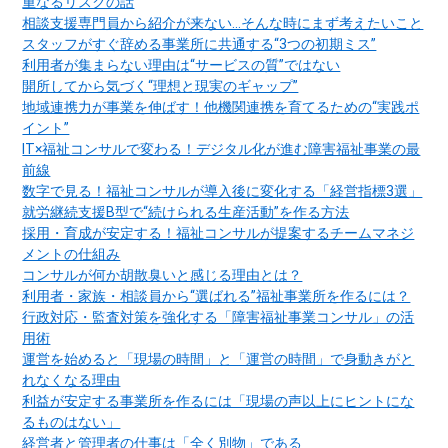
重なるリスクの話
相談支援専門員から紹介が来ない…そんな時にまず考えたいこと
スタッフがすぐ辞める事業所に共通する“3つの初期ミス”
利用者が集まらない理由は“サービスの質”ではない
開所してから気づく“理想と現実のギャップ”
地域連携力が事業を伸ばす！他機関連携を育てるための“実践ポ
イント”
IT×福祉コンサルで変わる！デジタル化が進む障害福祉事業の最
前線
数字で見る！福祉コンサルが導入後に変化する「経営指標3選」
就労継続支援B型で“続けられる生産活動”を作る方法
採用・育成が安定する！福祉コンサルが提案するチームマネジ
メントの仕組み
コンサルが何か胡散臭いと感じる理由とは？
利用者・家族・相談員から“選ばれる”福祉事業所を作るには？
行政対応・監査対策を強化する「障害福祉事業コンサル」の活
用術
運営を始めると「現場の時間」と「運営の時間」で身動きがと
れなくなる理由
利益が安定する事業所を作るには「現場の声以上にヒントにな
るものはない」
経営者と管理者の仕事は「全く別物」である