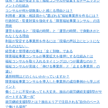
採用・育成が安定する！福祉コンサルが提案するチームマネジ
メントの仕組み
コンサルが何か胡散臭いと感じる理由とは？
利用者・家族・相談員から“選ばれる”福祉事業所を作るには？
行政対応・監査対策を強化する「障害福祉事業コンサル」の活
用術
運営を始めると「現場の時間」と「運営の時間」で身動きがと
れなくなる理由
利益が安定する事業所を作るには「現場の声以上にヒントにな
るものはない」
経営者と管理者の仕事は「全く別物」である
障害福祉事業コンサルが事業拡大を後押しする仕組みとは
福祉コンサルを取り入れるタイミングはいつが最適なのか？
福祉コンサルが見抜く「伸びる事業所」と「止まる事業所」の
違い
通所時間はどのくらいかかっていますか？
障害福祉事業コンサルを導入した事業所の成功事例から学ぶポ
イント
働くことに不安があっても大丈夫。放出の就労継続支援B型がサ
ポートする“第一歩”
就労継続支援B型とは？放出エリアで注目される“自分のペース
で働ける場所”