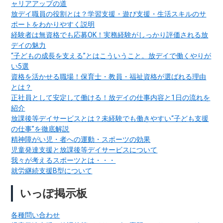
ャリアアップの道
放デイ職員の役割とは？学習支援・遊び支援・生活スキルのサ
ポートをわかりやすく説明
経験者は無資格でも応募OK！実務経験がしっかり評価される放
デイの魅力
“子どもの成長を支える”とはこういうこと。放デイで働くやりが
い5選
資格を活かせる職場！保育士・教員・福祉資格が選ばれる理由
とは？
正社員として安定して働ける！放デイの仕事内容と1日の流れを
紹介
放課後等デイサービスとは？未経験でも働きやすい“子ども支援
の仕事”を徹底解説
精神障がい児・者への運動・スポーツの効果
児童発達支援と放課後等デイサービスについて
我々が考えるスポーツとは・・・
就労継続支援B型について
いっぽ掲示板
各種問い合わせ