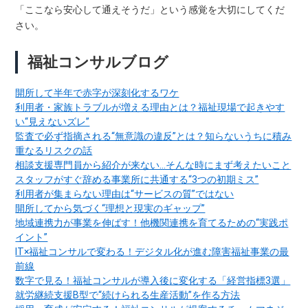
「ここなら安心して通えそうだ」という感覚を大切にしてくだ
さい。
福祉コンサルブログ
開所して半年で赤字が深刻化するワケ
利用者・家族トラブルが増える理由とは？福祉現場で起きやす
い“見えないズレ”
監査で必ず指摘される“無意識の違反”とは？知らないうちに積み
重なるリスクの話
相談支援専門員から紹介が来ない…そんな時にまず考えたいこと
スタッフがすぐ辞める事業所に共通する“3つの初期ミス”
利用者が集まらない理由は“サービスの質”ではない
開所してから気づく“理想と現実のギャップ”
地域連携力が事業を伸ばす！他機関連携を育てるための“実践ポ
イント”
IT×福祉コンサルで変わる！デジタル化が進む障害福祉事業の最
前線
数字で見る！福祉コンサルが導入後に変化する「経営指標3選」
就労継続支援B型で“続けられる生産活動”を作る方法