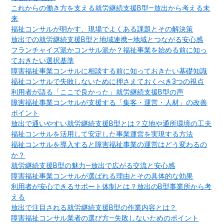
これからの働き方を支える就労継続支援B型―放出から考える未
来
福祉コンサルが明かす、現場でよくある課題とその解決策
放出での就労継続支援B型と地域連携―地域とつながる安心感
フランチャイズ派かコンサル派か？福祉事業を始める前に知っ
ておきたい選択基準
障害福祉事業コンサルに相談する前に知っておきたい基礎知識
福祉コンサルで失敗しないために押さえておくべき3つの視点
利用者が語る「ここで良かった」就労継続支援B型の声
障害福祉事業コンサルが支援する「集客・運営・人材」の改善
ポイント
放出で通いやすい就労継続支援B型とは？立地や通所環境の工夫
福祉コンサルを活用して安定した事業運営を実現する方法
福祉コンサルを導入すると障害福祉事業の運営はどう変わるの
か？
就労継続支援B型の魅力―放出で広がる交流と安心感
障害福祉事業コンサルが選ばれる理由とその具体的な効果
利用者が安心できるサポート体制とは？放出のB型事業所から考
える
放出で注目される就労継続支援B型の作業内容とは？
障害福祉コンサル業者の選び方―失敗しないためのポイント