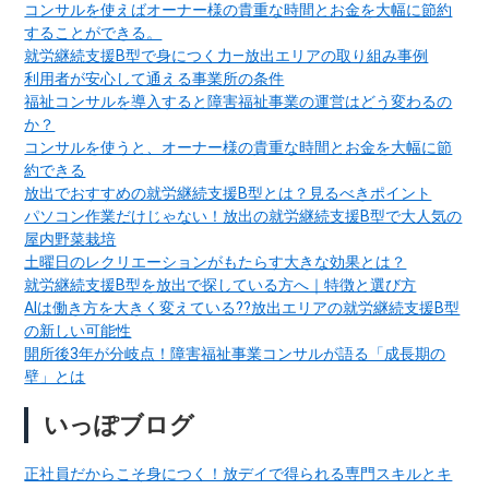
コンサルを使えばオーナー様の貴重な時間とお金を大幅に節約
することができる。
就労継続支援B型で身につく力―放出エリアの取り組み事例
利用者が安心して通える事業所の条件
福祉コンサルを導入すると障害福祉事業の運営はどう変わるの
か？
コンサルを使うと、オーナー様の貴重な時間とお金を大幅に節
約できる
放出でおすすめの就労継続支援B型とは？見るべきポイント
パソコン作業だけじゃない！放出の就労継続支援B型で大人気の
屋内野菜栽培
土曜日のレクリエーションがもたらす大きな効果とは？
就労継続支援B型を放出で探している方へ｜特徴と選び方
AIは働き方を大きく変えている??放出エリアの就労継続支援B型
の新しい可能性
開所後3年が分岐点！障害福祉事業コンサルが語る「成長期の
壁」とは
いっぽブログ
正社員だからこそ身につく！放デイで得られる専門スキルとキ